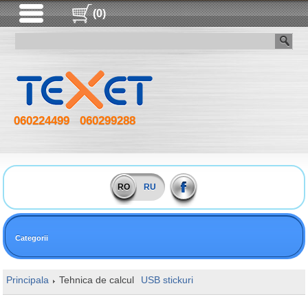
(0)
060224499
060299288
RO
RU
Categorii
Principala
Tehnica de calcul
USB stickuri
128GB Kingston DataTr