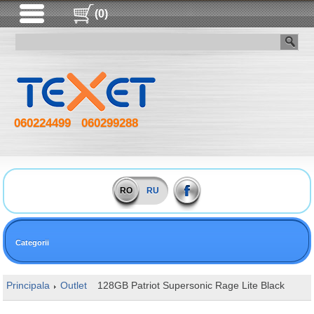
(0)
060224499
060299288
RO
RU
Categorii
Principala
Outlet
128GB Patriot Supersonic Rage Lite Black