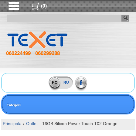
(0)
060224499
060299288
RO
RU
Categorii
Principala
Outlet
16GB Silicon Power Touch T02 Orange