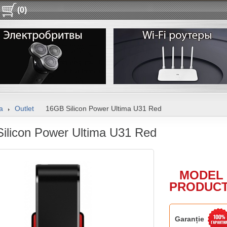
(0)
a
Outlet
16GB Silicon Power Ultima U31 Red
ilicon Power Ultima U31 Red
MODEL 
PRODUCT
Garanție