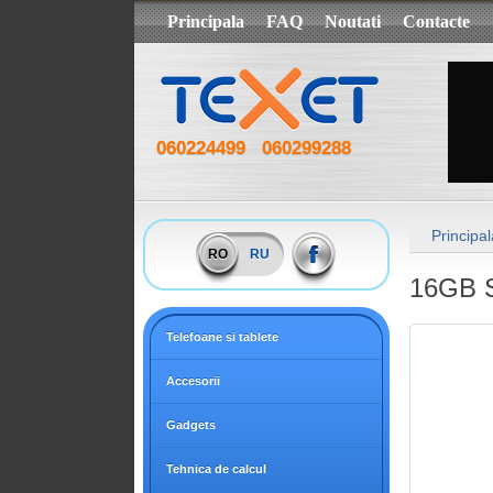
Principala
FAQ
Noutati
Contacte
060224499
060299288
Principal
RO
RU
16GB S
Telefoane si tablete
Accesorii
Gadgets
Tehnica de calcul