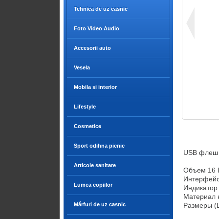
Tehnica de uz casnic
Foto Video Audio
Accesorii auto
Vesela
Mobila si interior
Lifestyle
Cosmetice
Sport odihna picnic
USB флеш н
Articole sanitare
Объем 16 Г
Интерфейс 
Lumea copiilor
Индикатор 
Материал к
Mărfuri de uz casnic
Размеры (