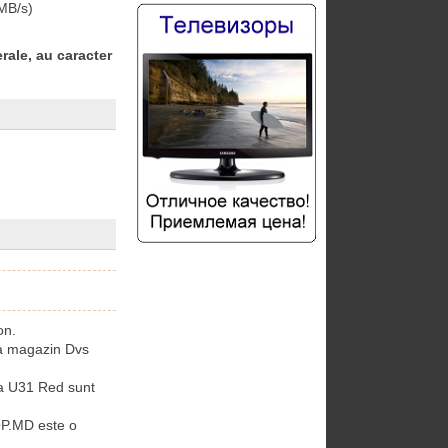
MB/s)
rale, au caracter
on.
la magazin Dvs
a U31 Red sunt
OP.MD este o