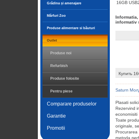
16GB USB2.
Grădina și amenajare
Mărfuri Zoo
Informatia,
informativ 
Produse alimentare si băuturi
Outlet
Produse noi
Refurbish
Купить 16
Produse folosite
Saturn Мол
Pentru piese
Plasati soli
Comparare produselor
Rezervind i
economisiti 
Garantie
Toate produ
originale, s
Promotii
Procurarea
metoda perf