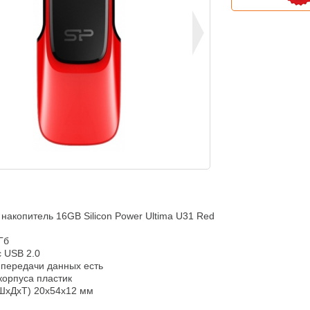
акопитель 16GB Silicon Power Ultima U31 Red

б

USB 2.0

передачи данных есть

орпуса пластик

ШхДхТ) 20x54x12 мм
