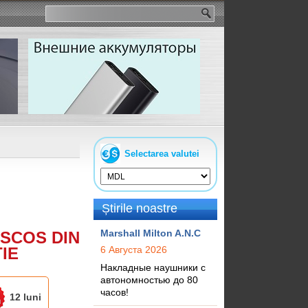
Selectarea valutei
Știrile noastre
Marshall Milton A.N.C
SCOS DIN
IE
6 Августа 2026
Накладные наушники с
автономностью до 80
часов!
12 luni