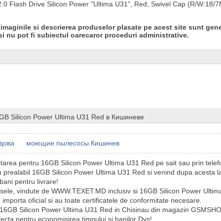
0 Flash Drive Silicon Power "Ultima U31", Red, Swivel Cap (R/W:18/7
 imaginile si descrierea produselor plasate pe acest site sunt gene
si nu pot fi subiectul oarecaror proceduri administrative.
GB Silicon Power Ultima U31 Red в Кишиневе
дова
моющие пылесосы Кишинев
citarea pentru 16GB Silicon Power Ultima U31 Red pe sait sau prin telef
n prealabil 16GB Silicon Power Ultima U31 Red si venind dupa acesta 
bani pentru livrare!
sele, vindute de WWW.TEXET.MD inclusiv si 16GB Silicon Power Ultim
e importa oficial si au toate certificatele de conformitate necesare.
 16GB Silicon Power Ultima U31 Red in Chisinau din magazin GSMSH
ecta pentru economisirea timpului si banilor Dvs!