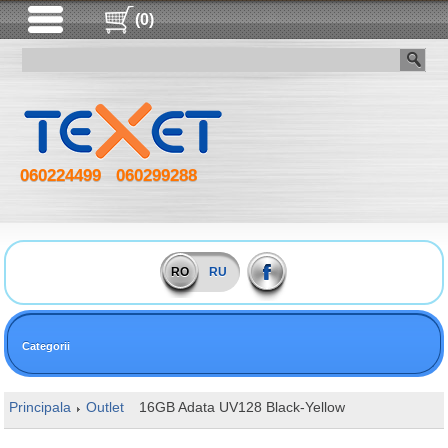
(0)
060224499
060299288
RO
RU
Categorii
Principala
Outlet
16GB Adata UV128 Black-Yellow