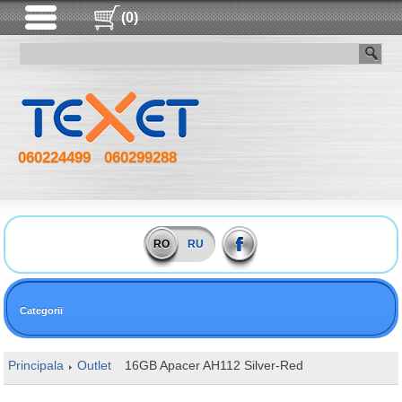
(0)
060224499
060299288
RO
RU
Categorii
Principala
Outlet
16GB Apacer AH112 Silver-Red