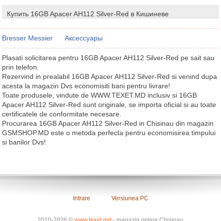
Купить 16GB Apacer AH112 Silver-Red в Кишиневе
Bresser Messier
Аксессуары
Plasati solicitarea pentru 16GB Apacer AH112 Silver-Red pe sait sau
prin telefon.
Rezervind in prealabil 16GB Apacer AH112 Silver-Red si venind dupa
acesta la magazin Dvs economisiti bani pentru livrare!
Toate produsele, vindute de WWW.TEXET.MD inclusiv si 16GB
Apacer AH112 Silver-Red sunt originale, se importa oficial si au toate
certificatele de conformitate necesare.
Procurarea 16GB Apacer AH112 Silver-Red in Chisinau din magazin
GSMSHOP.MD este o metoda perfecta pentru economisirea timpului
si banilor Dvs!
Intrare
Versiunea PC
2010-2026 ©
www.texet.md
- magazin online Chisinau