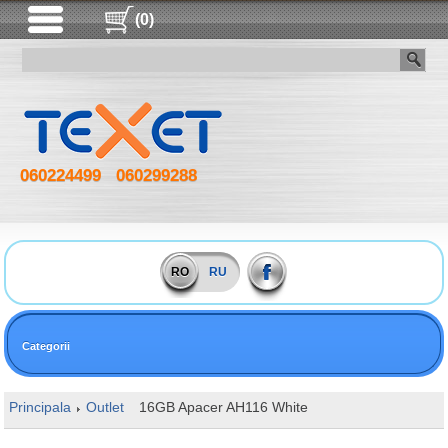
(0)
060224499
060299288
RO
RU
Categorii
Principala
Outlet
16GB Apacer AH116 White