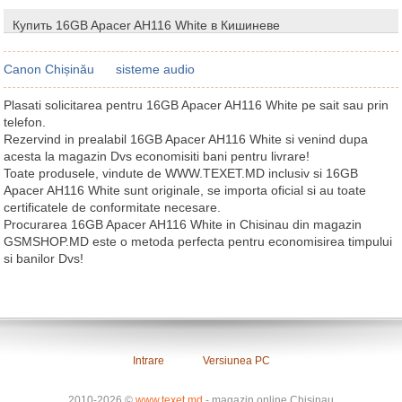
Купить 16GB Apacer AH116 White в Кишиневе
Canon Chișinău
sisteme audio
Plasati solicitarea pentru 16GB Apacer AH116 White pe sait sau prin
telefon.
Rezervind in prealabil 16GB Apacer AH116 White si venind dupa
acesta la magazin Dvs economisiti bani pentru livrare!
Toate produsele, vindute de WWW.TEXET.MD inclusiv si 16GB
Apacer AH116 White sunt originale, se importa oficial si au toate
certificatele de conformitate necesare.
Procurarea 16GB Apacer AH116 White in Chisinau din magazin
GSMSHOP.MD este o metoda perfecta pentru economisirea timpului
si banilor Dvs!
Intrare
Versiunea PC
2010-2026 ©
www.texet.md
- magazin online Chisinau