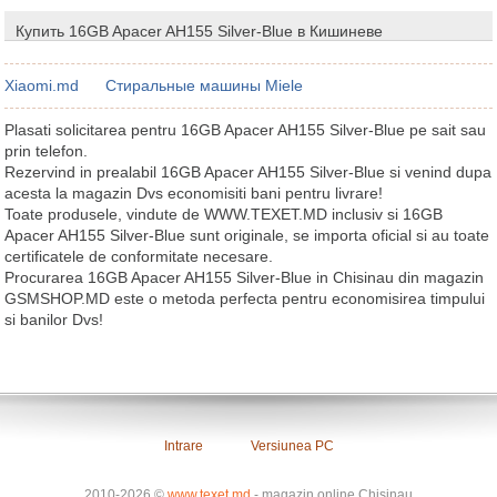
Купить 16GB Apacer AH155 Silver-Blue в Кишиневе
Xiaomi.md
Стиральные машины Miele
Plasati solicitarea pentru 16GB Apacer AH155 Silver-Blue pe sait sau
prin telefon.
Rezervind in prealabil 16GB Apacer AH155 Silver-Blue si venind dupa
acesta la magazin Dvs economisiti bani pentru livrare!
Toate produsele, vindute de WWW.TEXET.MD inclusiv si 16GB
Apacer AH155 Silver-Blue sunt originale, se importa oficial si au toate
certificatele de conformitate necesare.
Procurarea 16GB Apacer AH155 Silver-Blue in Chisinau din magazin
GSMSHOP.MD este o metoda perfecta pentru economisirea timpului
si banilor Dvs!
Intrare
Versiunea PC
2010-2026 ©
www.texet.md
- magazin online Chisinau