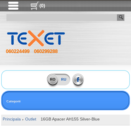
(0)
060224499
060299288
RO
RU
Categorii
Principala
Outlet
16GB Apacer AH155 Silver-Blue