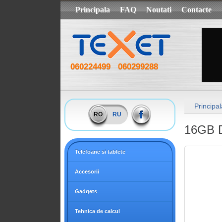
Principala
FAQ
Noutati
Contacte
060224499
060299288
Principal
RO
RU
16GB 
Telefoane si tablete
Accesorii
Gadgets
Tehnica de calcul