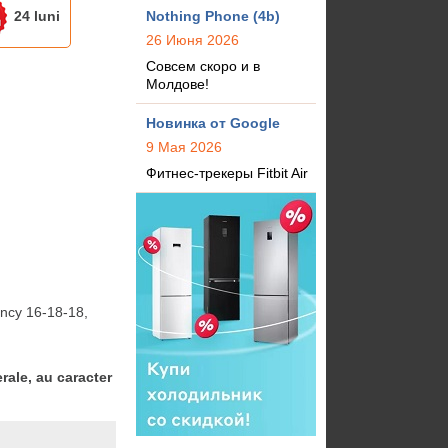
24 luni
Nothing Phone (4b)
26 Июня 2026
Совсем скоро и в
Молдове!
Новинка от Google
9 Мая 2026
Фитнес-трекеры Fitbit Air
cy 16-18-18, 
rale, au caracter