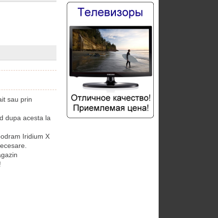
t sau prin
d dupa acesta la
odram Iridium X
necesare.
agazin
!