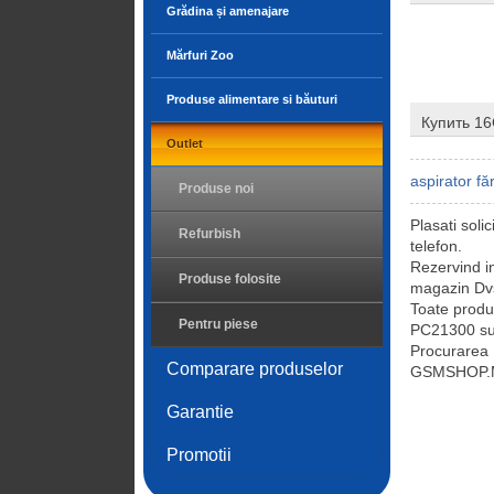
Grădina și amenajare
Mărfuri Zoo
Produse alimentare si băuturi
Купить 1
Outlet
aspirator făr
Produse noi
Plasati sol
Refurbish
telefon.
Rezervind i
Produse folosite
magazin Dvs
Toate prod
Pentru piese
PC21300 sunt
Procurarea
Comparare produselor
GSMSHOP.MD 
Garantie
Promotii