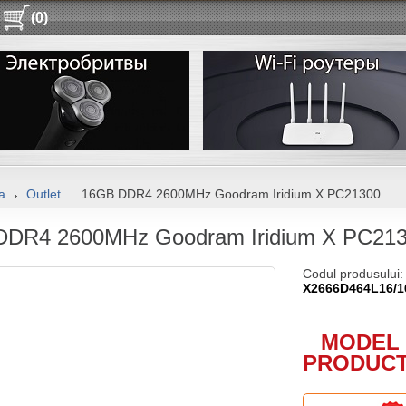
(0)
a
Outlet
16GB DDR4 2600MHz Goodram Iridium X PC21300
DDR4 2600MHz Goodram Iridium X PC21
Codul produsului
X2666D464L16/
MODEL 
PRODUCT