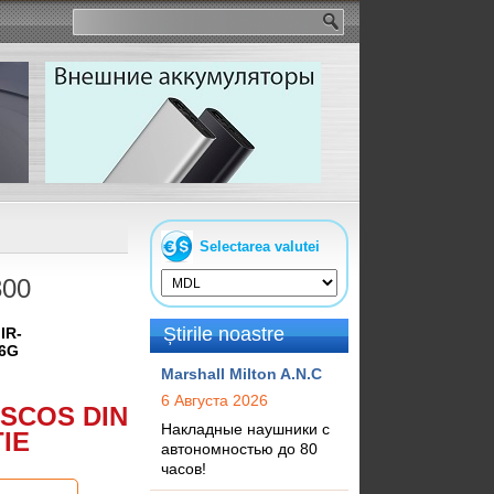
Selectarea valutei
300
Știrile noastre
:
IR-
16G
Marshall Milton A.N.C
6 Августа 2026
SCOS DIN
Накладные наушники с
IE
автономностью до 80
часов!