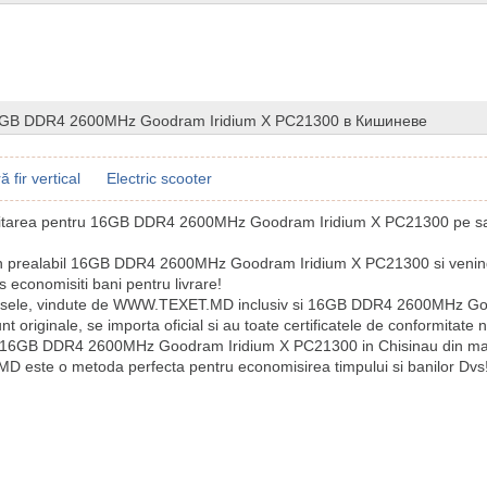
6GB DDR4 2600MHz Goodram Iridium X PC21300 в Кишиневе
ă fir vertical
Electric scooter
icitarea pentru 16GB DDR4 2600MHz Goodram Iridium X PC21300 pe sai
n prealabil 16GB DDR4 2600MHz Goodram Iridium X PC21300 si venin
 economisiti bani pentru livrare!
usele, vindute de WWW.TEXET.MD inclusiv si 16GB DDR4 2600MHz Go
 originale, se importa oficial si au toate certificatele de conformitate 
 16GB DDR4 2600MHz Goodram Iridium X PC21300 in Chisinau din m
este o metoda perfecta pentru economisirea timpului si banilor Dvs