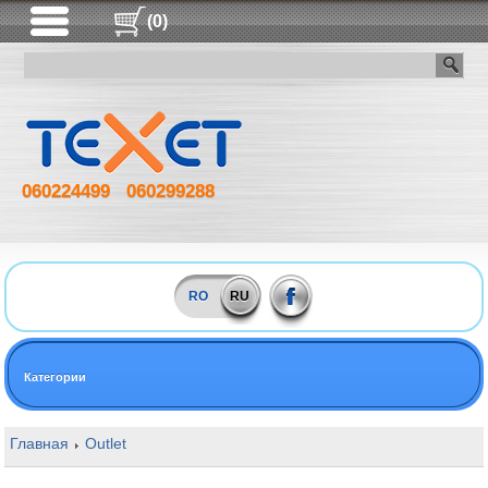
(0)
060224499
060299288
RO
RU
Категории
Главная
Outlet
16GB DDR4 2600MHz Goodram Iridium X PC213