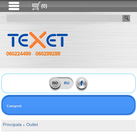
(0)
060224499
060299288
RO
RU
Categorii
Principala
Outlet
16GB DDR4 2666MHz SODIMM Apacer PC2130