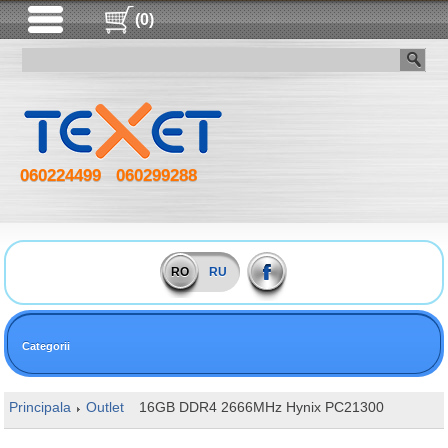
(0)
060224499
060299288
RO
RU
Categorii
Principala
Outlet
16GB DDR4 2666MHz Hynix PC21300