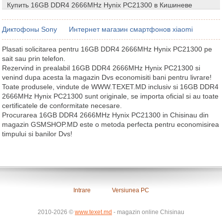
Купить 16GB DDR4 2666MHz Hynix PC21300 в Кишиневе
Диктофоны Sony
Интернет магазин смартфонов xiaomi
Plasati solicitarea pentru 16GB DDR4 2666MHz Hynix PC21300 pe
sait sau prin telefon.
Rezervind in prealabil 16GB DDR4 2666MHz Hynix PC21300 si
venind dupa acesta la magazin Dvs economisiti bani pentru livrare!
Toate produsele, vindute de WWW.TEXET.MD inclusiv si 16GB DDR4
2666MHz Hynix PC21300 sunt originale, se importa oficial si au toate
certificatele de conformitate necesare.
Procurarea 16GB DDR4 2666MHz Hynix PC21300 in Chisinau din
magazin GSMSHOP.MD este o metoda perfecta pentru economisirea
timpului si banilor Dvs!
Intrare
Versiunea PC
2010-2026 ©
www.texet.md
- magazin online Chisinau