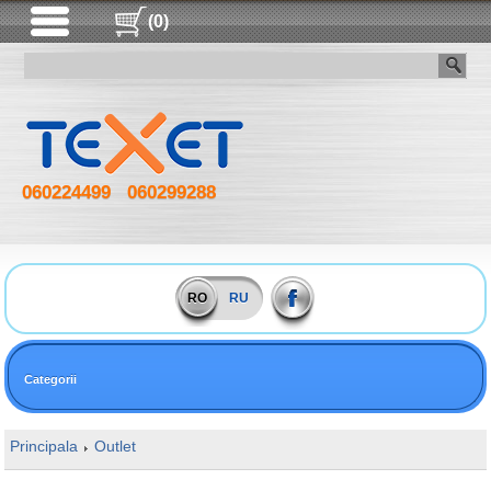
(0)
060224499
060299288
RO
RU
Categorii
Principala
Outlet
16GB DDR3 1600MHz Patriot Signature Line Kit