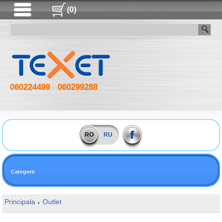
(0)
060224499
060299288
RO
RU
Categorii
Principala
Outlet
16GB DDR4 2666MHz Goodram IRDM X Kit of 