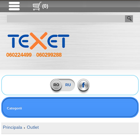
(0)
060224499
060299288
RO
RU
Categorii
Principala
Outlet
16GB DDR4 2666MHz Kingston ValueRam PC213