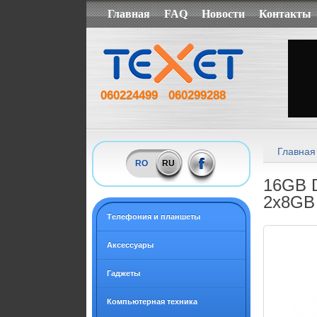
Главная
FAQ
Новости
Контакты
060224499
060299288
Главная
RO
RU
16GB D
2x8GB
Tелефония и планшеты
Аксессуары
Гаджеты
Компьютерная техника