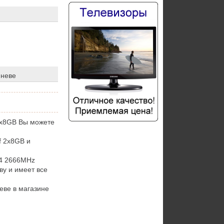
иневе
2x8GB Вы можете
f 2x8GB и
4 2666MHz
ву и имеет все
еве в магазине