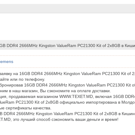
6GB DDR4 2666MHz Kingston ValueRam PC21300 Kit of 2x8GB в Киш
iemens
аявку на 16GB DDR4 2666MHz Kingston ValueRam PC21300 Kit of 
айте или по телефону.
бронировав 16GB DDR4 2666MHz Kingston ValueRam PC21300 Kit o
 ним в наш магазин, Вы сэкономите на оплате доставки.
кция, продаваемая магазином WWW.TEXET.MD, включая 16GB DDR
alueRam PC21300 Kit of 2x8GB официально импортирована в Молдо
е сертификаты качества.
B DDR4 2666MHz Kingston ValueRam PC21300 Kit of 2x8GB в Кишин
MD, это лучший способ сэкономить ваши деньги и время!