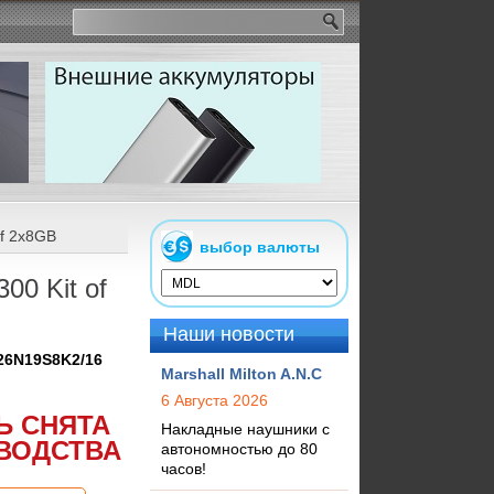
f 2x8GB
выбор валюты
0 Kit of
Наши новости
26N19S8K2/16
Marshall Milton A.N.C
6 Августа 2026
Ь СНЯТА
Накладные наушники с
ВОДСТВА
автономностью до 80
часов!