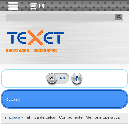
(0)
060224499
060299288
RO
RU
Categorii
Principala
Tehnica de calcul
Componente
Memorie operativa
DI