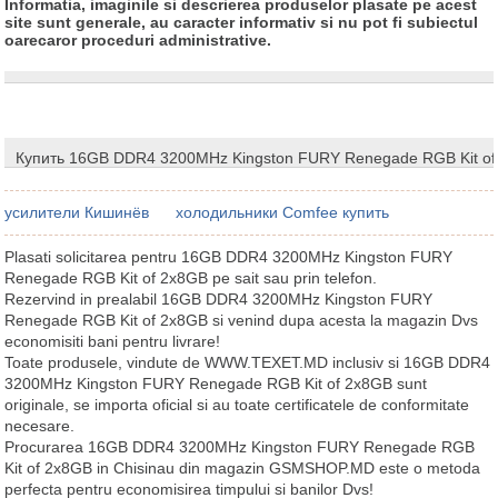
Informatia, imaginile si descrierea produselor plasate pe acest
site sunt generale, au caracter informativ si nu pot fi subiectul
oarecaror proceduri administrative.
Купить 16GB DDR4 3200MHz Kingston FURY Renegade RGB Kit of
усилители Кишинёв
холодильники Comfee купить
Plasati solicitarea pentru 16GB DDR4 3200MHz Kingston FURY
Renegade RGB Kit of 2x8GB pe sait sau prin telefon.
Rezervind in prealabil 16GB DDR4 3200MHz Kingston FURY
Renegade RGB Kit of 2x8GB si venind dupa acesta la magazin Dvs
economisiti bani pentru livrare!
Toate produsele, vindute de WWW.TEXET.MD inclusiv si 16GB DDR4
3200MHz Kingston FURY Renegade RGB Kit of 2x8GB sunt
originale, se importa oficial si au toate certificatele de conformitate
necesare.
Procurarea 16GB DDR4 3200MHz Kingston FURY Renegade RGB
Kit of 2x8GB in Chisinau din magazin GSMSHOP.MD este o metoda
perfecta pentru economisirea timpului si banilor Dvs!