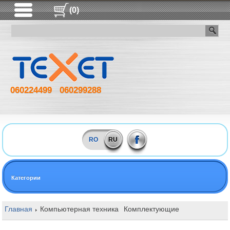
(0)
060224499
060299288
RO
RU
Категории
Главная
Компьютерная техника
Комплектующие
Оперативная