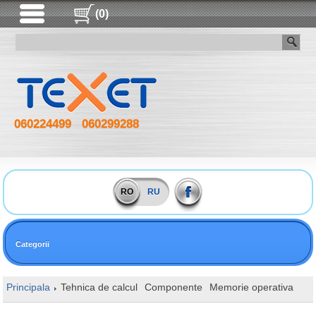
(0)
060224499
060299288
RO
RU
Categorii
Principala
Tehnica de calcul
Componente
Memorie operativa
DI