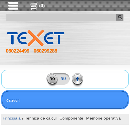
(0)
060224499
060299288
RO
RU
Categorii
Principala
Tehnica de calcul
Componente
Memorie operativa
SO