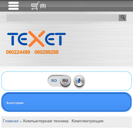
(0)
060224499
060299288
RO
RU
Категории
Главная
Компьютерная техника
Комплектующие
Оперативная