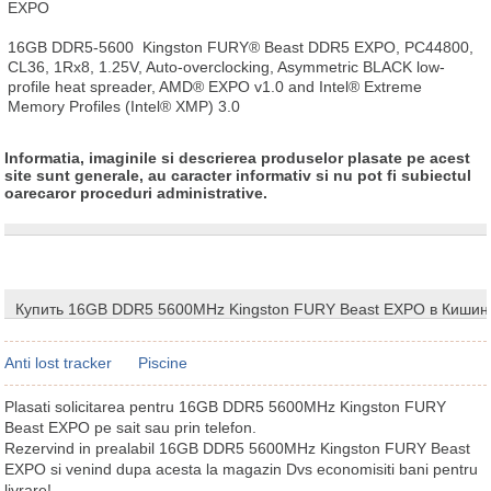
EXPO

16GB DDR5-5600  Kingston FURY® Beast DDR5 EXPO, PC44800, 
CL36, 1Rx8, 1.25V, Auto-overclocking, Asymmetric BLACK low-
profile heat spreader, AMD® EXPO v1.0 and Intel® Extreme 
Memory Profiles (Intel® XMP) 3.0
Informatia, imaginile si descrierea produselor plasate pe acest
site sunt generale, au caracter informativ si nu pot fi subiectul
oarecaror proceduri administrative.
Купить 16GB DDR5 5600MHz Kingston FURY Beast EXPO в Кишин
Anti lost tracker
Piscine
Plasati solicitarea pentru 16GB DDR5 5600MHz Kingston FURY
Beast EXPO pe sait sau prin telefon.
Rezervind in prealabil 16GB DDR5 5600MHz Kingston FURY Beast
EXPO si venind dupa acesta la magazin Dvs economisiti bani pentru
livrare!