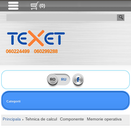
(0)
060224499
060299288
RO
RU
Categorii
Principala
Tehnica de calcul
Componente
Memorie operativa
DI