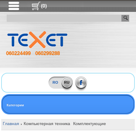
(0)
060224499
060299288
RO
RU
Категории
Главная
Компьютерная техника
Комплектующие
Оперативная