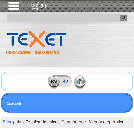
(0)
060224499
060299288
RO
RU
Categorii
Principala
Tehnica de calcul
Componente
Memorie operativa
DI