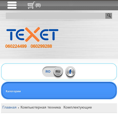
(0)
060224499
060299288
RO
RU
Категории
Главная
Компьютерная техника
Комплектующие
Оперативная