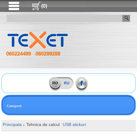
(0)
060224499
060299288
RO
RU
Categorii
Principala
Tehnica de calcul
USB stickuri
16GB Goodram UME3 CA