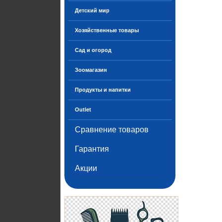
Детский мир
Хозяйственные товары
Сад и огород
Зоомагазин
Продукты и напитки
Outlet
Сравнение товаров
Гарантия
Акции