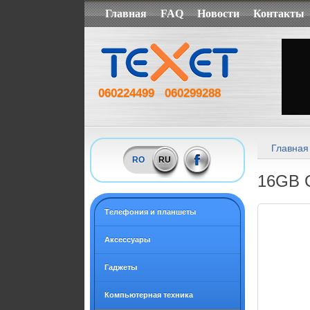
Главная
FAQ
Новости
Контакты
060224499
060299288
Главная
RO
RU
16GB G
Tелефония и планшеты
Аксессуары
Гаджеты
Компьютерная техника