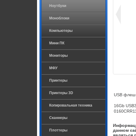
Ноутбуки
Моноблоки
Компьютеры
Мини ПК
Мониторы
МФУ
Принтеры
Принтеры 3D
USB флеш 
Копировальная техника
16Gb USB3.
0160CRR1
Сканнеры
Информаци
данном са
Плоттеры
являться 