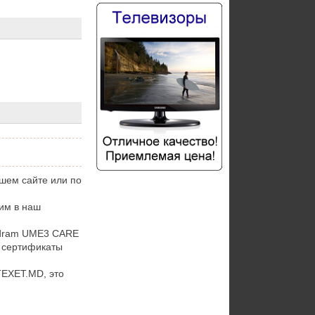
шем сайте или по
им в наш
odram UME3 CARE
е сертификаты
TEXET.MD, это