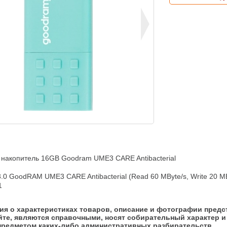
накопитель 16GB Goodram UME3 CARE Antibacterial

0 GoodRAM UME3 CARE Antibacterial (Read 60 MByte/s, Write 20 M
1
я о характеристиках товаров, описание и фотографии предс
йте, являются справочными, носят собирательный характер и 
предметом каких-либо административных разбирательств.