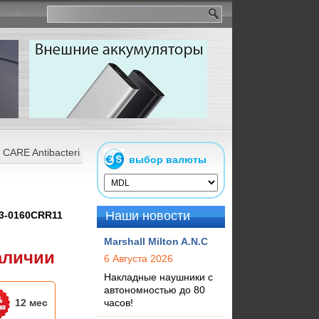
RE Antibacterial
выбор валюты
Наши новости
3-0160CRR11
Marshall Milton A.N.C
аличии
6 Августа 2026
Накладные наушники с
автономностью до 80
12 мес
часов!