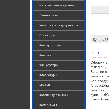
Интерактивные дисплеи
Ламинаторы
Уничтожитель документов
Проекторы
Купить 16
Калькуляторы
Часы cmf
Колонки
Оформить з
WiFi роутеры
телефону.
Заранее за
Клавиатуры
магазин, В
Вся проду
Мышки
Antibacter
качества.
Купить 16G
Коврики для мышек
лучший спо
Камеры WEB