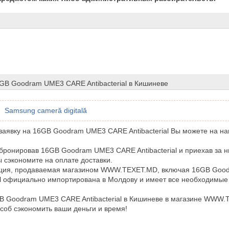
GB Goodram UME3 CARE Antibacterial в Кишиневе
Samsung cameră digitală
аявку на 16GB Goodram UME3 CARE Antibacterial Вы можете на на
бронировав 16GB Goodram UME3 CARE Antibacterial и приехав за н
ы сэкономите на оплате доставки.
кция, продаваемая магазином WWW.TEXET.MD, включая 16GB Go
ial официально импортирована в Молдову и имеет все необходимы
B Goodram UME3 CARE Antibacterial в Кишиневе в магазине WWW.
соб сэкономить ваши деньги и время!