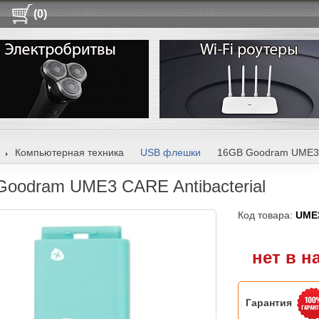
(0)
Компьютерная техника
USB флешки
16GB Goodram UME3 CA
oodram UME3 CARE Antibacterial
Код товара:
UME
нет в н
Гарантия