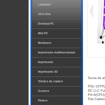
Laptopuri
All in One
Desktop PC
Mini PC
Monitoare
Imprimante multifunctionale
Imprimante
Imprimante 3D
Sursa de 
Tehnica de copiere
PSU 1STPL
DC LLC Ful
Scanere
P4+4(CPU), 
Flat Cables
Plotere