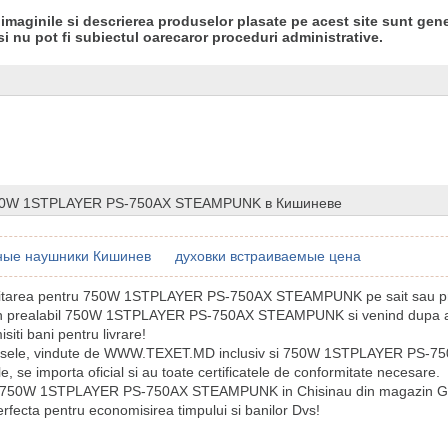
 imaginile si descrierea produselor plasate pe acest site sunt gene
si nu pot fi subiectul oarecaror proceduri administrative.
50W 1STPLAYER PS-750AX STEAMPUNK в Кишиневе
ные наушники Кишинев
духовки встраиваемые цена
icitarea pentru 750W 1STPLAYER PS-750AX STEAMPUNK pe sait sau pri
in prealabil 750W 1STPLAYER PS-750AX STEAMPUNK si venind dupa a
iti bani pentru livrare!
usele, vindute de WWW.TEXET.MD inclusiv si 750W 1STPLAYER PS
le, se importa oficial si au toate certificatele de conformitate necesare.
a 750W 1STPLAYER PS-750AX STEAMPUNK in Chisinau din magazin
rfecta pentru economisirea timpului si banilor Dvs!