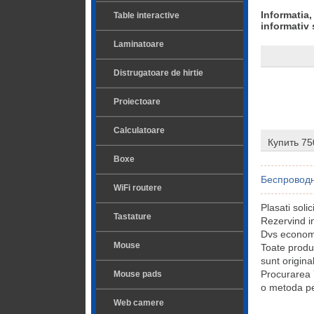
Informatia,
Table interactive
informativ 
Laminatoare
Distrugatoare de hirtie
Proiectoare
Calculatoare
Купить 7
Boxe
Беспровод
WiFi routere
Plasati sol
Tastature
Rezervind 
Dvs economis
Mouse
Toate prod
sunt origina
Procurare
Mouse pads
o metoda pe
Web camere