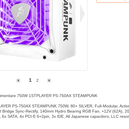
1
2
alimentare 750W 1STPLAYER PS-750AX STEAMPUNK

AYER PS-750AX STEAMPUNK 750W, 80+ SILVER, Full-Modular, Activ
l Bridge Sync-Rectify, 140mm Hydro Bearing RGB Fan, +12V (62A), 20+
6x SATA, 4x PCI-E 6+2pin, 3x IDE, All Japanese capacitors, LLC resonan