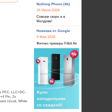
Nothing Phone (4b)
26 Июня 2026
Совсем скоро и в
Молдове!
Новинка от Google
9 Мая 2026
Фитнес-трекеры Fitbit Air
e PFC, LLC+DC-
4 Pin, 2x 
t circuit, White 