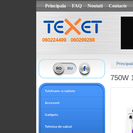
Principala
FAQ
Noutati
Contacte
060224499
060299288
Principal
RO
RU
750W 
Telefoane si tablete
Accesorii
Gadgets
Tehnica de calcul