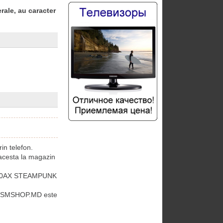
rale, au caracter
n telefon.
cesta la magazin
-750AX STEAMPUNK
 GSMSHOP.MD este