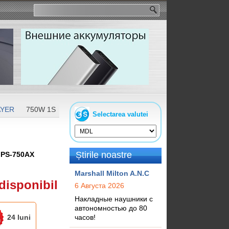
AYER
750W 1STPLAYER PS-750AX STEAMPUNK
Selectarea valutei
Știrile noastre
:
PS-750AX
Marshall Milton A.N.C
disponibil
6 Августа 2026
Накладные наушники с
автономностью до 80
24 luni
часов!