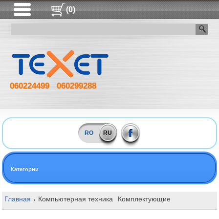
(0)
060224499
060299288
RO
RU
Категории
Главная
Компьютерная техника
Комплектующие
Блоки питан