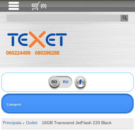
(0)
060224499
060299288
RO
RU
Categorii
Principala
Outlet
16GB Transcend JetFlash 220 Black