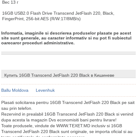
Вес 13 г

16GB USB2.0 Flash Drive Transcend JetFlash 220, Black, 
FingerPrint, 256-bit AES (R/W:17/8MB/s)
Informatia, imaginile si descrierea produselor plasate pe acest
site sunt generale, au caracter informativ si nu pot fi subiectul
oarecaror proceduri administrative.
Купить 16GB Transcend JetFlash 220 Black в Кишиневе
Ballu Moldova
Levenhuk
Plasati solicitarea pentru 16GB Transcend JetFlash 220 Black pe sait
sau prin telefon.
Rezervind in prealabil 16GB Transcend JetFlash 220 Black si venind
dupa acesta la magazin Dvs economisiti bani pentru livrare!
Toate produsele, vindute de WWW.TEXET.MD inclusiv si 16GB
Transcend JetFlash 220 Black sunt originale, se importa oficial si au