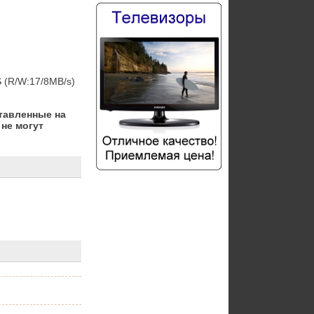
ES (R/W:17/8MB/s)
тавленные на
не могут