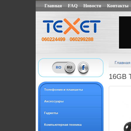
Главная
FAQ
Новости
Контакты
060224499
060299288
Главная
RO
RU
16GB T
Tелефония и планшеты
Аксессуары
Гаджеты
Компьютерная техника