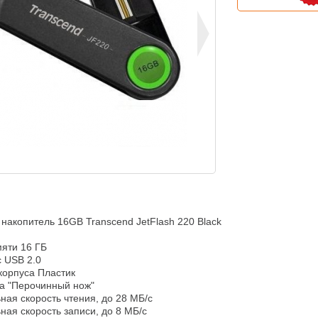
акопитель 16GB Transcend JetFlash 220 Black

яти 16 ГБ

USB 2.0

орпуса Пластик

а "Перочинный нож"

ая скорость чтения, до 28 МБ/с

ая скорость записи, до 8 МБ/с
