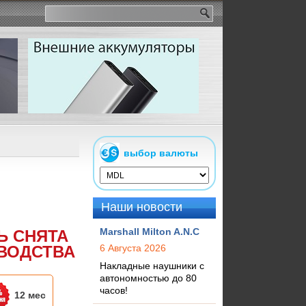
выбор валюты
Наши новости
Marshall Milton A.N.C
Ь СНЯТА
ВОДСТВА
6 Августа 2026
Накладные наушники с
автономностью до 80
часов!
12 мес