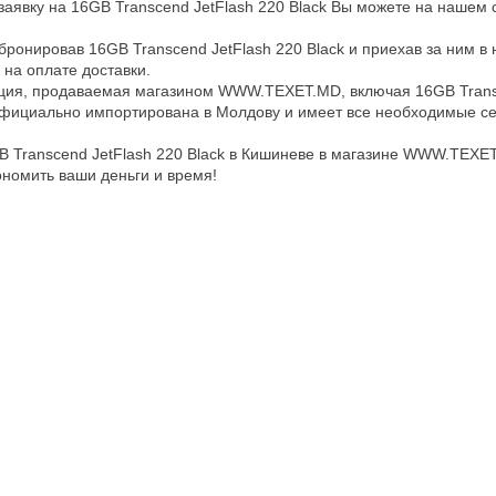
аявку на 16GB Transcend JetFlash 220 Black Вы можете на нашем 
бронировав 16GB Transcend JetFlash 220 Black и приехав за ним в
 на оплате доставки.
ция, продаваемая магазином WWW.TEXET.MD, включая 16GB Trans
официально импортирована в Молдову и имеет все необходимые с
B Transcend JetFlash 220 Black в Кишиневе в магазине WWW.TEXET
ономить ваши деньги и время!