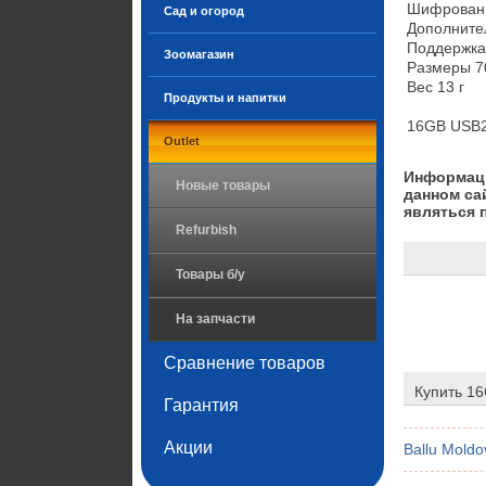
Шифровани
Сад и огород
Дополните
Поддержка 
Зоомагазин
Размеры 70
Вес 13 г

Продукты и напитки
16GB USB2.
Outlet
Информаци
Новые товары
данном са
являться 
Refurbish
Товары б/у
На запчасти
Сравнение товаров
Купить 16
Гарантия
Акции
Ballu Moldo