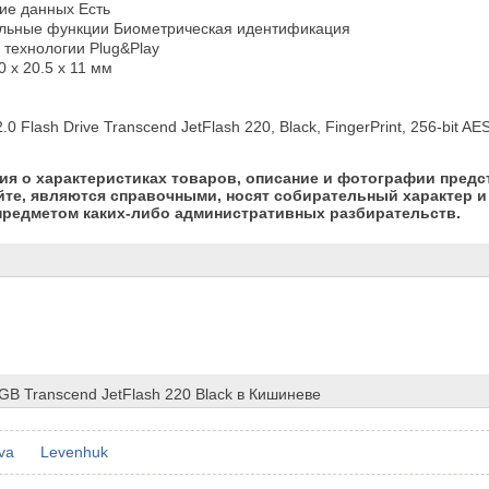
е данных Есть

льные функции Биометрическая идентификация

технологии Plug&Play

 x 20.5 x 11 мм

0 Flash Drive Transcend JetFlash 220, Black, FingerPrint, 256-bit A
я о характеристиках товаров, описание и фотографии предс
йте, являются справочными, носят собирательный характер и 
предметом каких-либо административных разбирательств.
GB Transcend JetFlash 220 Black в Кишиневе
va
Levenhuk