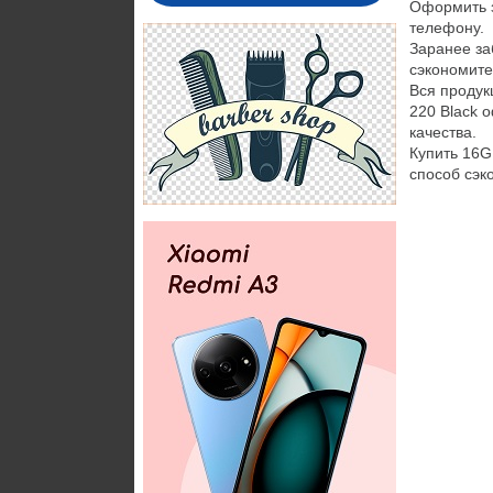
Оформить з
телефону.
Заранее за
сэкономите
Вся продук
220 Black 
качества.
Купить 16G
способ сэк