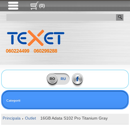
(0)
060224499
060299288
RO
RU
Categorii
Principala
Outlet
16GB Adata S102 Pro Titanium Gray