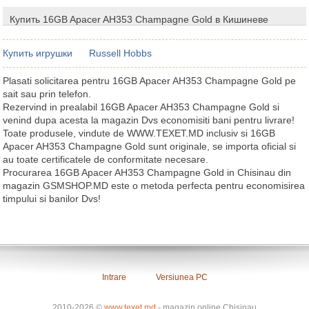
Купить 16GB Apacer AH353 Champagne Gold в Кишиневе
Купить игрушки
Russell Hobbs
Plasati solicitarea pentru 16GB Apacer AH353 Champagne Gold pe
sait sau prin telefon.
Rezervind in prealabil 16GB Apacer AH353 Champagne Gold si
venind dupa acesta la magazin Dvs economisiti bani pentru livrare!
Toate produsele, vindute de WWW.TEXET.MD inclusiv si 16GB
Apacer AH353 Champagne Gold sunt originale, se importa oficial si
au toate certificatele de conformitate necesare.
Procurarea 16GB Apacer AH353 Champagne Gold in Chisinau din
magazin GSMSHOP.MD este o metoda perfecta pentru economisirea
timpului si banilor Dvs!
Intrare
Versiunea PC
2010-2026 ©
www.texet.md
- magazin online Chisinau