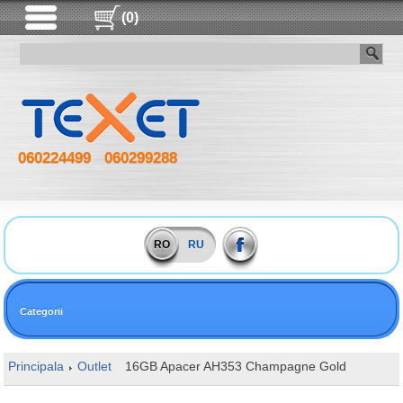
(0)
060224499
060299288
RO
RU
Categorii
Principala
Outlet
16GB Apacer AH353 Champagne Gold