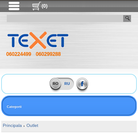
(0)
060224499
060299288
RO
RU
Categorii
Principala
Outlet
16GB DDR4 2666MHz SODIMM VIPER STEEL 