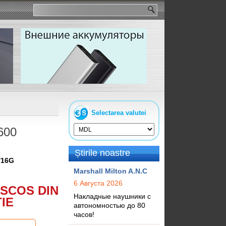
Selectarea valutei
600
Știrile noastre
/16G
Marshall Milton A.N.C
6 Августа 2026
SCOS DIN
Накладные наушники с
IE
автономностью до 80
часов!