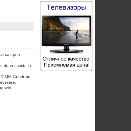
t sau prin
 dupa acesta la
 SODIMM Goodram
necesare.
agazin
!