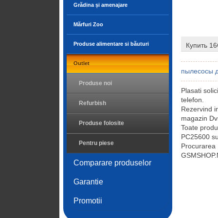
Grădina și amenajare
Mărfuri Zoo
Produse alimentare si băuturi
Купить 1
Outlet
пылесосы д
Produse noi
Plasati so
telefon.
Refurbish
Rezervind 
magazin Dvs
Produse folosite
Toate prod
PC25600 sunt
Pentru piese
Procurarea
GSMSHOP.MD 
Comparare produselor
Garantie
Promotii