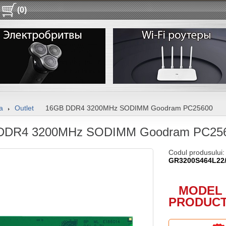
(0)
a
Outlet
16GB DDR4 3200MHz SODIMM Goodram PC25600
DDR4 3200MHz SODIMM Goodram PC25
Codul produsului:
GR3200S464L22
MODEL 
PRODUCT