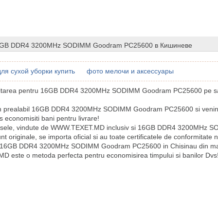
6GB DDR4 3200MHz SODIMM Goodram PC25600 в Кишиневе
ля сухой уборки купить
фото мелочи и аксессуары
licitarea pentru 16GB DDR4 3200MHz SODIMM Goodram PC25600 pe sai
in prealabil 16GB DDR4 3200MHz SODIMM Goodram PC25600 si venind
 economisiti bani pentru livrare!
usele, vindute de WWW.TEXET.MD inclusiv si 16GB DDR4 3200MHz
 originale, se importa oficial si au toate certificatele de conformitate 
 16GB DDR4 3200MHz SODIMM Goodram PC25600 in Chisinau din m
este o metoda perfecta pentru economisirea timpului si banilor Dvs