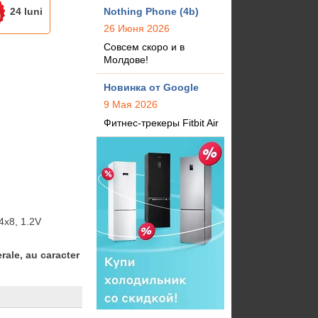
24 luni
Nothing Phone (4b)
26 Июня 2026
Совсем скоро и в
Молдове!
Новинка от Google
9 Мая 2026
Фитнес-трекеры Fitbit Air
x8, 1.2V
rale, au caracter