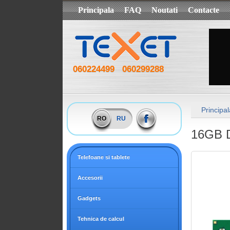
Principala
FAQ
Noutati
Contacte
060224499
060299288
Principal
RO
RU
16GB 
Telefoane si tablete
Accesorii
Gadgets
Tehnica de calcul