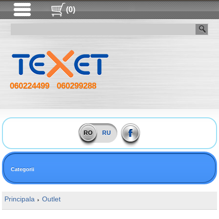
(0)
060224499
060299288
RO
RU
Categorii
Principala
Outlet
16GB DDR5 4800MHz SODIMM Hynix Original