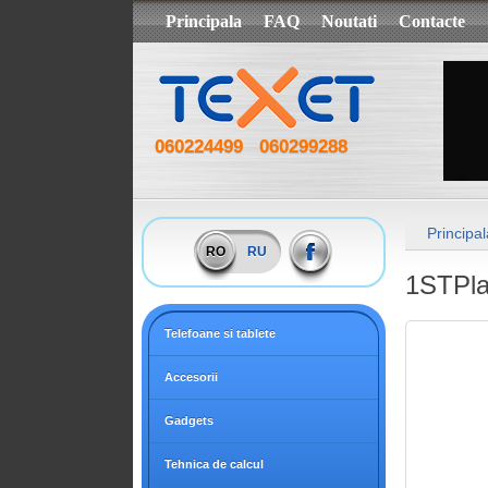
Principala
FAQ
Noutati
Contacte
060224499
060299288
Principal
RO
RU
1STPla
Telefoane si tablete
Accesorii
Gadgets
Tehnica de calcul