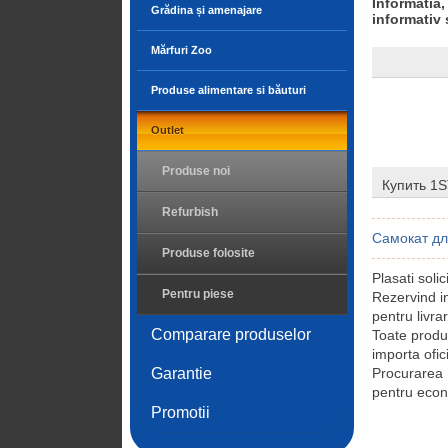
Informatia,
Grădina și amenajare
informativ 
Mărfuri Zoo
Produse alimentare si băuturi
Outlet
Produse noi
Купить 1S
Refurbish
Самокат дл
Produse folosite
Plasati soli
Pentru piese
Rezervind i
pentru livra
Comparare produselor
Toate produ
importa ofic
Garantie
Procurarea
pentru econo
Promotii