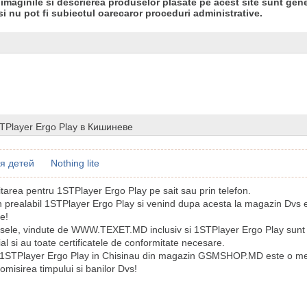
 imaginile si descrierea produselor plasate pe acest site sunt gene
si nu pot fi subiectul oarecaror proceduri administrative.
TPlayer Ergo Play в Кишиневе
я детей
Nothing lite
citarea pentru 1STPlayer Ergo Play pe sait sau prin telefon.
n prealabil 1STPlayer Ergo Play si venind dupa acesta la magazin Dvs e
re!
sele, vindute de WWW.TEXET.MD inclusiv si 1STPlayer Ergo Play sunt o
ial si au toate certificatele de conformitate necesare.
 1STPlayer Ergo Play in Chisinau din magazin GSMSHOP.MD este o me
misirea timpului si banilor Dvs!