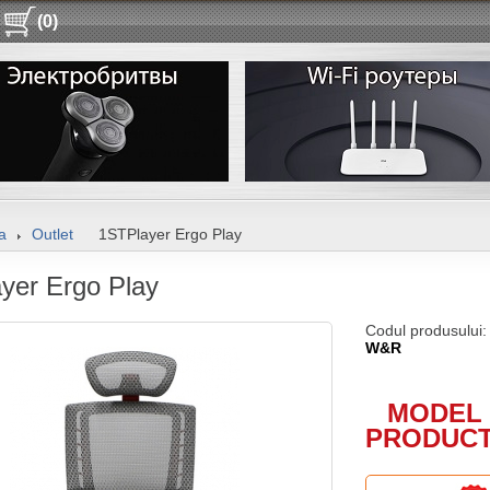
(0)
a
Outlet
1STPlayer Ergo Play
yer Ergo Play
Codul produsului
W&R
MODEL 
PRODUCT