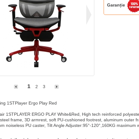
Garanție
1
2
3
ng 1STPlayer Ergo Play Red

ir 1STPLAYER ERGO PLAY White&Red, High tech reinforced polyester 
steel frame, 3D armrest, soft PU-cushioned footrest, aluminum outer fr
mm noiseless PU caster, Tilt Angle Adjuster:95°-120°,160KG maximum 