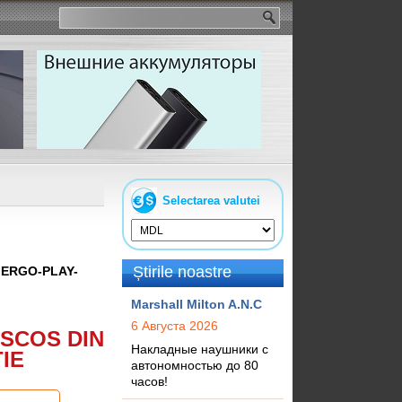
Selectarea valutei
Știrile noastre
:
ERGO-PLAY-
Marshall Milton A.N.C
6 Августа 2026
SCOS DIN
Накладные наушники с
IE
автономностью до 80
часов!