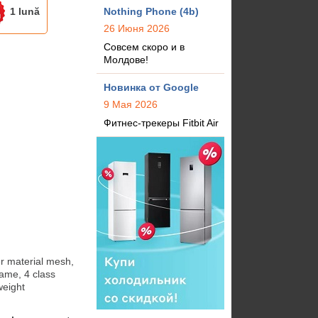
1 lună
Nothing Phone (4b)
26 Июня 2026
Совсем скоро и в
Молдове!
Новинка от Google
9 Мая 2026
Фитнес-трекеры Fitbit Air
material mesh,  
ame, 4 class 
weight