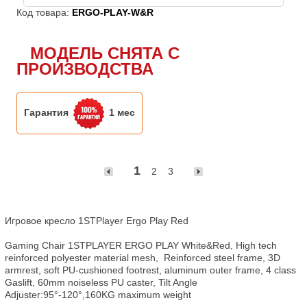
Код товара:
ERGO-PLAY-W&R
МОДЕЛЬ СНЯТА С
ПРОИЗВОДСТВА
Гарантия
1 мес
1
2
3
Игровое кресло 1STPlayer Ergo Play Red

Gaming Chair 1STPLAYER ERGO PLAY White&Red, High tech 
reinforced polyester material mesh,  Reinforced steel frame, 3D 
armrest, soft PU-cushioned footrest, aluminum outer frame, 4 class 
Gaslift, 60mm noiseless PU caster, Tilt Angle 
Adjuster:95°-120°,160KG maximum weight