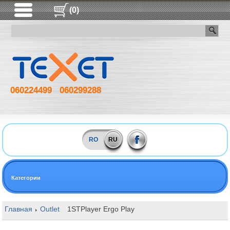
(0)
060224499
060299288
RO
RU
Категории
Главная
Outlet
1STPlayer Ergo Play