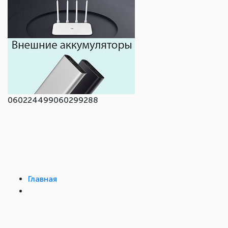
060224499
060299288
Главная