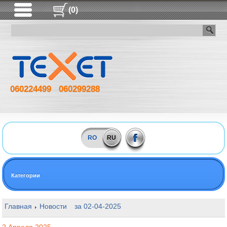
(0)
060224499
060299288
RO
RU
Категории
Главная
Новости
за 02-04-2025
Заряжаем смартфон правил