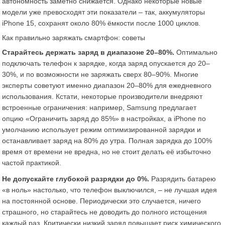
автономность заметно снижается​. Однако некоторые новые
модели уже превосходят эти показатели – так, аккумуляторы
iPhone 15, сохранят около 80% ёмкости после 1000 циклов.
Как правильно заряжать смартфон: советы
Старайтесь держать заряд в диапазоне 20–80%.
Оптимально
подключать телефон к зарядке, когда заряд опускается до 20–
30%, и по возможности не заряжать сверх 80–90%. Многие
эксперты советуют именно диапазон 20–80% для ежедневного
использования​. Кстати, некоторые производители внедряют
встроенные ограничения: например, Samsung предлагает
опцию «Ограничить заряд до 85%» в настройках, а iPhone по
умолчанию использует режим оптимизированной зарядки и
останавливает заряд на 80% до утра. Полная зарядка до 100%
время от времени не вредна, но не стоит делать её избыточно
частой практикой.
Не допускайте глубокой разрядки до 0%.
Разрядить батарею
«в ноль» настолько, что телефон выключился, – не лучшая идея
на постоянной основе. Периодически это случается, ничего
страшного, но старайтесь не доводить до полного истощения
каждый раз. Критически низкий заряд повышает риск химического