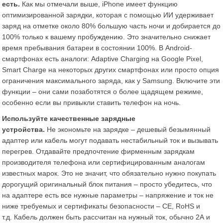
есть.
Как мы отмечали выше, iPhone имеет функцию
оптимизированной зарядки, которая с помощью ИИ удерживает
заряд на отметке около 80% большую часть ночи и добирается до
100% только к вашему пробуждению​. Это значительно снижает
время пребывания батареи в состоянии 100%. В Android-
смартфонах есть аналоги: Adaptive Charging на Google Pixel,
Smart Charge на некоторых других смартфонах или просто опция
ограничения максимального заряда, как у Samsung. Включите эти
функции – они сами позаботятся о более щадящем режиме,
особенно если вы привыкли ставить телефон на ночь.
Используйте качественные зарядные
устройства.
Не экономьте на зарядке – дешевый безымянный
адаптер или кабель могут подавать нестабильный ток и вызывать
перегрев. Отдавайте предпочтение фирменным зарядкам
производителя телефона или сертифицированным аналогам
известных марок. Это не значит, что обязательно нужно покупать
дорогущий оригинальный блок питания – просто убедитесь, что
на адаптере есть все нужные параметры – напряжение и ток не
ниже требуемых и сертификаты безопасности – CE, RoHS и
т.д. Кабель должен быть рассчитан на нужный ток, обычно 2А и