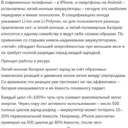
В современных телефонах – и iPhone, и смартфоны на Android –
установлены литий-ионные аккумуляторы – сегодня это наиболее
передовая и ёмкая технология​. В спецификациях иногда
указывают Li-Ion или Li-Polymer, но для пользователя разницы
практически нет: и литий-ионные, и литий-полимерные батареи
относятся к одному семейству и ведут себя схожим образом​. По
сравнению со старыми никель-кадмиевыми аккумуляторами,
«литий» обладает большей энергоёмкостью при меньшем весе и
не требует полной разрядки перед каждой зарядкой.
Принцип работы и ресурс
Литий-ионная батарея хранит заряд за счёт обратимых
химических реакций и движения ионов лития между электродами.
Со временем эти реакции уже протекают не так эффективно –
батарея изнашивается и её ёмкость понемногу падает.
Каждый цикл «0–100%» чуть-чуть снижает максимальный запас
энергии. Через пару лет активного использования – около 500
полных циклов заряд-разряд – аккумулятор может потерять 15–
20% первоначальной ёмкости. Например, iPhone рассчитан
примерно на 500 циклов до 80% ёмкости, после чего