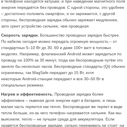
в телефоне находятся катушки, и при наведении магнитного поля
энергия передаётся без проводов. С одной стороны, это удобнее
– достаточно положить смартфон, и он заряжается, с другой
стороны, беспроводная зарядка обычно заряжает медленнее,
зато греет устройство сильнее, чем проводная.
Скорость зарядки.
Большинство проводных зарядок быстрее.
По кабелю сегодня можно передать огромную мощность – от
стандартных 5–10 Вт до 30, 60 и даже 100+ ватт в топовых
моделях. Например, флагманский Android может зарядиться по
проводу на 100% за 30 минут, тогда как беспроводным путём это
заняло бы несколько часов. Беспроводные стандарты (Qi) обычно
ограничены, так MagSafe передает до 15 Вт, хотя
некоторые Android-станции передают и все 30–50 Вт в
специальных режимах.
Нагрев и эффективность.
Проводная зарядка более
эффективна – львиная доля энергии идёт в батарею, и лишь
малая часть теряется как тепло. Беспроводная же теряет в виде
тепла больше, из-за чего телефон нагревается сильнее​. Как мы
выяснили, тепло – не лучшая среда для аккумулятора. Если
нравятся беспроводные зарядки, сильно переживать не стоит: на