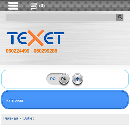
(0)
060224499
060299288
RO
RU
Категории
Главная
Outlet
16GB DDR4 2400MHz Kingston ValueRam PC19