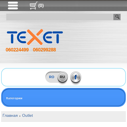
(0)
060224499
060299288
RO
RU
Категории
Главная
Outlet
16GB DDR4 3333MHz Kingston HyperX Predator