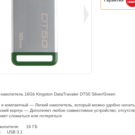
Гарантия
акопитель 16Gb Kingston DataTravaler DT50 Silver/Green

и компактный — Легкий накопитель, который можно удобно носить с
кий корпус — Дополняет любое совместимое устройство; отсутству
жет сломаться или потеряться

ителя:	16 ГБ

1
