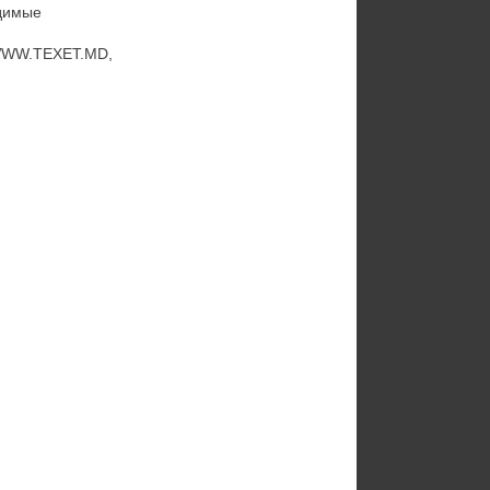
одимые
е WWW.TEXET.MD,