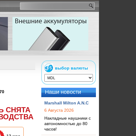
выбор валюты
Наши новости
70
Marshall Milton A.N.C
Ь СНЯТА
6 Августа 2026
ВОДСТВА
Накладные наушники с
автономностью до 80
часов!