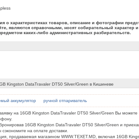
apless
я о характеристиках товаров, описание и фотографии предс
йте, являются справочными, носят собирательный характер и 
предметом каких-либо административных разбирательств.
GB Kingston DataTravaler DT50 Silver/Green в Кишиневе
емый аккумулятор
ручной отпариватель
аявку на 16GB Kingston DataTravaler DT50 Silver/Green Вы можете
ефону.
бронировав 16GB Kingston DataTravaler DT50 Silver/Green и приеха
ы сэкономите на оплате доставки.
ция, продаваемая магазином WWW.TEXET.MD, включая 16GB Kingst