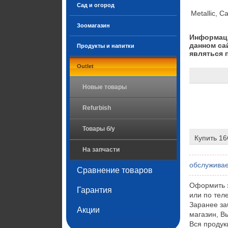
Сад и огород
Metallic, C
Зоомагазин
Информаци
данном са
Продукты и напитки
являться 
Outlet
Новые товары
Refurbish
Товары б/у
Купить 16
На запчасти
обслужива
Сравнение товаров
Оформить з
Гарантия
или по тел
Заранее за
Акции
магазин, В
Вся продук