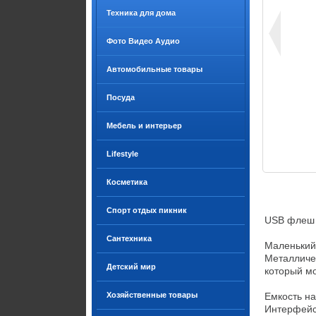
Техника для дома
Фото Видео Аудио
Автомобильные товары
Посуда
Мебель и интерьер
Lifestyle
Косметика
Спорт отдых пикник
USB флеш н
Сантехника
Маленький 
Металличес
Детский мир
который мо
Хозяйственные товары
Емкость накоп
Интерфейс:	USB 3.