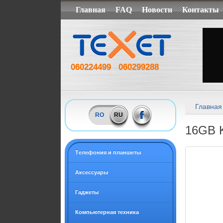
Главная
FAQ
Новости
Контакты
060224499
060299288
Главная
RO
RU
16GB K
Tелефония и планшеты
Аксессуары
Гаджеты
Компьютерная техника