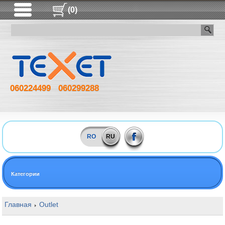
(0)
060224499
060299288
RO
RU
Категории
Главная
Outlet
16GB DDR4 2400MHz Kingston HyperX FURY P