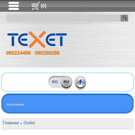
(0)
060224499
060299288
RO
RU
Категории
Главная
Outlet
16GB DDR4 3000MHz Kingston FURY Beast RGB 