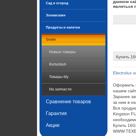
данном са
Сад и огород
являться 
Зоомагазин
Продукты и напитки
Outlet
Новые товары
Купить 1
Refurbish
Electrolux
Товары б/у
Оформить з
На запчасти
нашем сайт
Заранее за
Сравнение товаров
за ним в н
Вся проду
Гарантия
Kingston F
необходимы
Акции
Купить 16G
WWW.TEXET.