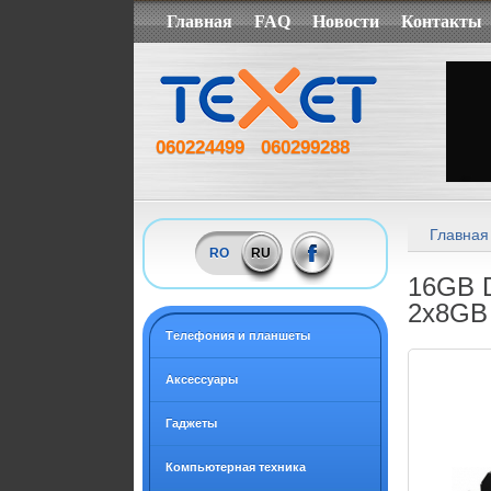
Главная
FAQ
Новости
Контакты
060224499
060299288
Главная
RO
RU
16GB D
2x8GB
Tелефония и планшеты
Аксессуары
Гаджеты
Компьютерная техника