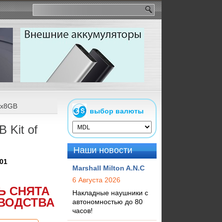
2x8GB
выбор валюты
 Kit of
Наши новости
01
Marshall Milton A.N.C
6 Августа 2026
Ь СНЯТА
Накладные наушники с
ВОДСТВА
автономностью до 80
часов!