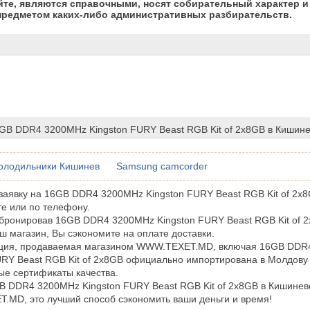
йте, являются справочными, носят собирательный характер и 
предметом каких-либо административных разбирательств.
6GB DDR4 3200MHz Kingston FURY Beast RGB Kit of 2x8GB в Кишин
 холодильники Кишинев
Samsung camcorder
аявку на 16GB DDR4 3200MHz Kingston FURY Beast RGB Kit of 2x
е или по телефону.
бронировав 16GB DDR4 3200MHz Kingston FURY Beast RGB Kit of 2
аш магазин, Вы сэкономите на оплате доставки.
кция, продаваемая магазином WWW.TEXET.MD, включая 16GB DDR
URY Beast RGB Kit of 2x8GB официально импортирована в Молдову 
е сертификаты качества.
B DDR4 3200MHz Kingston FURY Beast RGB Kit of 2x8GB в Кишинев
MD, это лучший способ сэкономить ваши деньги и время!