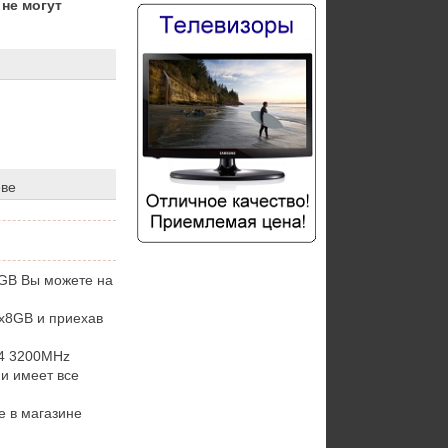
не могут
еве
8GB Вы можете на
x8GB и приехав
4 3200MHz
и имеет все
е в магазине