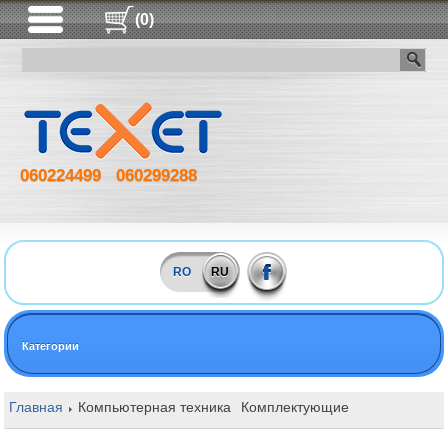
(0)
060224499
060299288
RO
RU
Категории
Главная
Компьютерная техника
Комплектующие
Оперативная