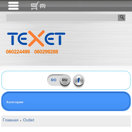
(0)
060224499
060299288
RO
RU
Категории
Главная
Outlet
16GB DDR4 3600MHz Kingston FURY Beast RGB 