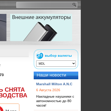
выбор валюты
e
Наши новости
73
Marshall Milton A.N.C
Ь СНЯТА
6 Августа 2026
ВОДСТВА
Накладные наушники с
автономностью до 80
часов!