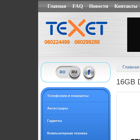
Главная
FAQ
Новости
Контакты
060224499
060299288
Главная
RO
RU
16GB 
Tелефония и планшеты
Аксессуары
Гаджеты
Компьютерная техника