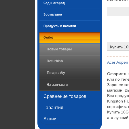
Сад и огород
Зоомагазин
Продукты и напитки
Outlet
Купить 1
Новые товары
Refurbish
Acer Aopen
Товары б/у
Оформить 
или по тел
Заранее за
На запчасти
магазин, В
Вся проду
Сравнение товаров
Kingston F
сертификат
Гарантия
Купить 16
это лучший
Акции