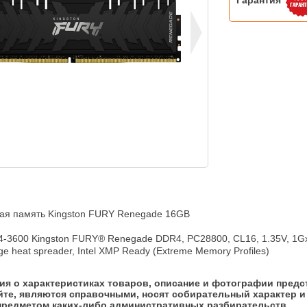
Гарантия
ая память Kingston FURY Renegade 16GB

-3600 Kingston FURY® Renegade DDR4, PC28800, CL16, 1.35V, 1Gx8
e heat spreader, Intel XMP Ready (Extreme Memory Profiles)
я о характеристиках товаров, описание и фотографии предс
йте, являются справочными, носят собирательный характер и 
предметом каких-либо административных разбирательств.