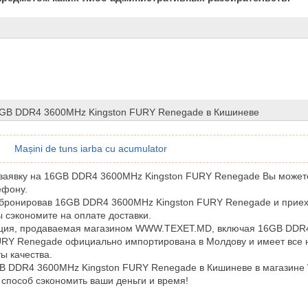
6GB DDR4 3600MHz Kingston FURY Renegade в Кишиневе
Mașini de tuns iarba cu acumulator
заявку на 16GB DDR4 3600MHz Kingston FURY Renegade Вы может
ефону.
бронировав 16GB DDR4 3600MHz Kingston FURY Renegade и приех
ы сэкономите на оплате доставки.
кция, продаваемая магазином WWW.TEXET.MD, включая 16GB DDR
URY Renegade официально импортирована в Молдову и имеет все
ы качества.
GB DDR4 3600MHz Kingston FURY Renegade в Кишиневе в магазин
 способ сэкономить ваши деньги и время!