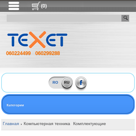
(0)
060224499
060299288
RO
RU
Категории
Главная
Компьютерная техника
Комплектующие
Оперативная